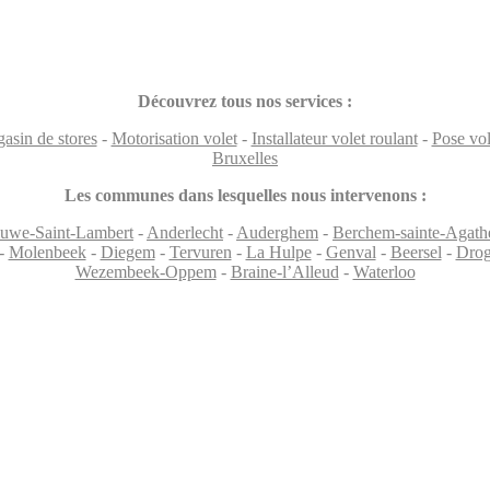
Découvrez tous nos services :
asin de stores
-
Motorisation volet
-
Installateur volet roulant
-
Pose vol
Bruxelles
Les communes dans lesquelles nous intervenons :
uwe-Saint-Lambert
-
Anderlecht
-
Auderghem
-
Berchem-sainte-Agath
-
Molenbeek
-
Diegem
-
Tervuren
-
La Hulpe
-
Genval
-
Beersel
-
Drog
Wezembeek-Oppem
-
Braine-l’Alleud
-
Waterloo