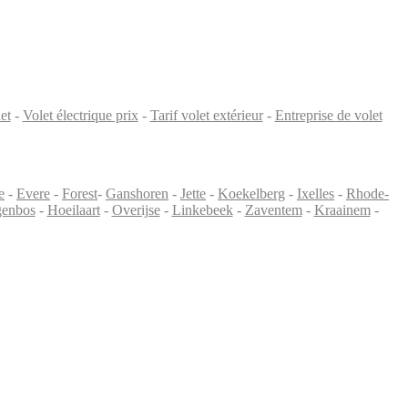
et
-
Volet électrique prix
-
Tarif volet extérieur
-
Entreprise de volet
e
-
Evere
-
Forest
-
Ganshoren
-
Jette
-
Koekelberg
-
Ixelles
-
Rhode-
enbos
-
Hoeilaart
-
Overijse
-
Linkebeek
-
Zaventem
-
Kraainem
-