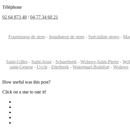
Téléphone
02 64 873 48
/
04 77 34 60 21
Fournisseur de store
-
Installateur de store
-
Spécialiste stores
-
Mag
Saint-Gilles
-
Saint-Josse
-
Schaerbeek
-
Woluwe-Saint-Pierre
-
Wol
saint-Genese
-
Uccle
-
Etterbeek
-
Watermael-Boitsfort
-
Woluwe
How useful was this post?
Click on a star to rate it!