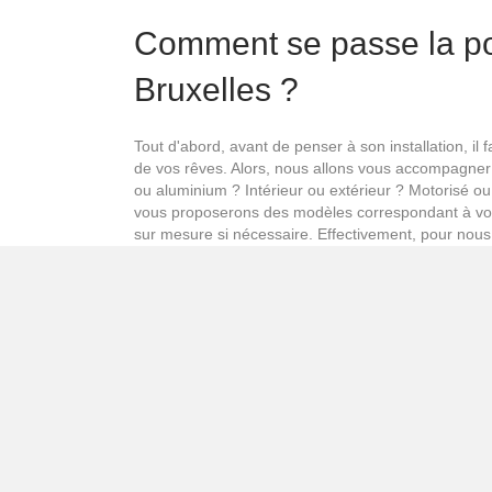
Comment se passe la po
Bruxelles ?
Tout d'abord, avant de penser à son installation, il f
de vos rêves. Alors, nous allons vous accompagner
ou aluminium ? Intérieur ou extérieur ? Motorisé ou 
vous proposerons des modèles correspondant à vos 
sur mesure si nécessaire. Effectivement, pour nous,
pourquoi tous nos conseils sont personnalisés. N'h
recevez gratuitement un devis.
Votre pose de volet à Br
Anca Stores pour un m
confort