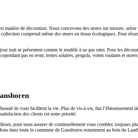
en matière de décoration. Nous concevons des stores sur mesure, selon vo
re collection comprend même des stores en tissus écologiques. Pour résume
s jour nuit se présentent comme le modèle à ne pas rater. Pour les décora
e cependant pas en reste, tentes solaires, pergola, volets roulants et stor
Ganshoren
eauté ils vous facilitent la vie. Plus de vis-à-vis, fini l’éblouissement de
tisfaction des clients est notre priorité.
illeurs, pour nous assurer de continuellement vous combler, toujours plus
ndons dans toute la commune de Ganshoren notamment au bois du Laarbe