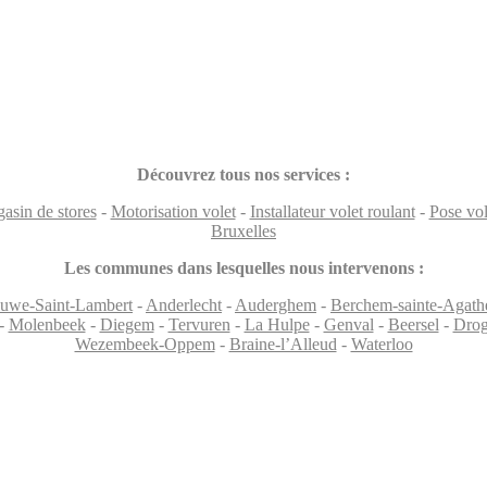
Découvrez tous nos services :
asin de stores
-
Motorisation volet
-
Installateur volet roulant
-
Pose vol
Bruxelles
Les communes dans lesquelles nous intervenons :
uwe-Saint-Lambert
-
Anderlecht
-
Auderghem
-
Berchem-sainte-Agath
-
Molenbeek
-
Diegem
-
Tervuren
-
La Hulpe
-
Genval
-
Beersel
-
Drog
Wezembeek-Oppem
-
Braine-l’Alleud
-
Waterloo