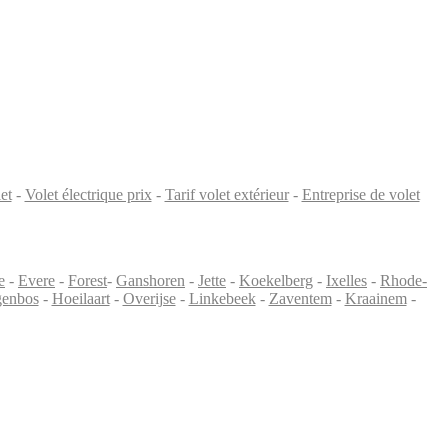
et
-
Volet électrique prix
-
Tarif volet extérieur
-
Entreprise de volet
e
-
Evere
-
Forest
-
Ganshoren
-
Jette
-
Koekelberg
-
Ixelles
-
Rhode-
enbos
-
Hoeilaart
-
Overijse
-
Linkebeek
-
Zaventem
-
Kraainem
-