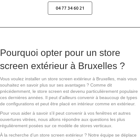
régulièrement posées sur ce modèle de stores verticaux.
À la recherche d’un store screen extérieur ? Notre équipe se déplace
dans toutes les communes proches de Bruxelles telles que :
Anderlecht, Ixelles et Etterbeek.
C'est quoi un store screen ?
Les stores screen sont des protections verticales dont le but
premier est de protéger du soleil. En effet, ils permettent de
filtrer les rayons UV sur tout type de vitreries : des baies vitrées
de vérandas aux petites, moyennes et grandes fenêtres. Ils
conviennent par ailleurs à presque n'importe quelle pièce !
De plus, ils sont généralement confectionnés à enroulement
pour permettre de réguler la quantité de lumière entrante.
Vous ne vous retrouverez donc pas dans le noir complet. Les
stores screen sont également une protection contre la chaleur