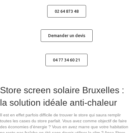
02 64 873 48
Demander un devis
04 77 34 60 21
Store screen solaire Bruxelles :
la solution idéale anti-chaleur
Il est en effet parfois difficile de trouver le store qui saura remplir
toutes les cases du store parfait. Vous avez comme objectif de faire
des économies d’énergie ? Vous en avez marre que votre habitation
ne reste pas fraîche en été sans devoir utiliser la clim ? Anca Store,